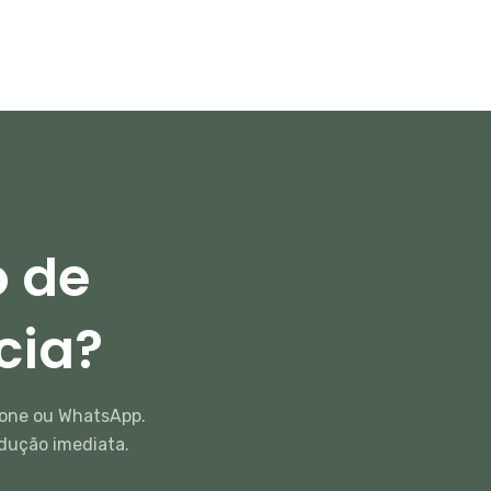
o de
cia?
fone ou WhatsApp.
odução imediata.