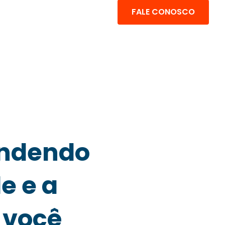
FALE CONOSCO
endendo
e e a
 você