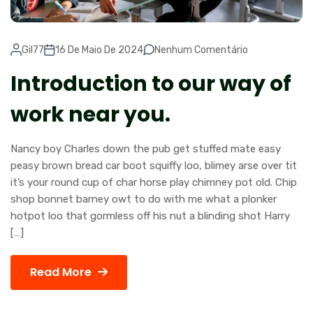
Gil77
16 De Maio De 2024
Nenhum Comentário
Introduction to our way of
work near you.
Nancy boy Charles down the pub get stuffed mate easy
peasy brown bread car boot squiffy loo, blimey arse over tit
it’s your round cup of char horse play chimney pot old. Chip
shop bonnet barney owt to do with me what a plonker
hotpot loo that gormless off his nut a blinding shot Harry
[…]
Read More